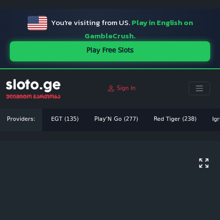
ï»¿
You're visiting from US.
Play in English on
GambleCrush.
Play Free Slots
Sign In
Providers:
EGT (135)
Play'N Go (277)
Red Tiger (238)
Igr