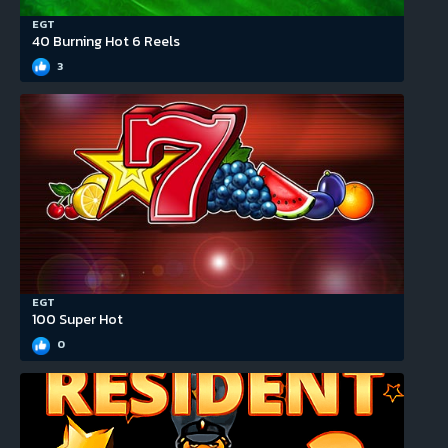
EGT
40 Burning Hot 6 Reels
3
EGT
100 Super Hot
0