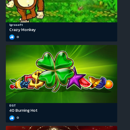
Igrosoft
Crazy Monkey
0
EGT
40 Burning Hot
0