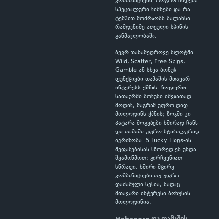
კომბინაციებს, როგორ ჩნდება
სპეციალური ნიშნები და რა
ტემპით მოძრაობს ბალანსი
რამდენიმე ათეული სპინის
განმავლობაში.
ბევრ თანამედროვე სლოტში
Wild, Scatter, Free Spins,
Gamble ან სხვა ბონუს
ფუნქციები თამაშის მთავარ
ინტერესს ქმნის. ზოგიერთ
სათაურში ბონუსი იშვიათად
მოდის, მაგრამ უფრო დიდ
მოლოდინს ქმნის; ზოგში კი
პატარა მოგებები ხშირად ჩანს
და თამაში უფრო სტაბილურად
იგრძნობა. 5 Lucky Lions-ის
შეფასებისას სწორედ ეს უნდა
შეამოწმოთ: გირჩევნიათ
სწრაფი, ხშირი მცირე
კომბინაციები თუ უფრო
დაძაბული სესია, სადაც
მთავარი ინტერესი ბონუსის
მოლოდინია.
Habanero და თამაშის