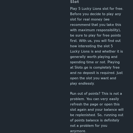
Slot
Play 5 Lucky Lions slot for free.
Before you decide to play any
slot for real money (we
recommend that you take this
with maximum responsibility),
be sure to play for free points
first. With us, you will find out
how interesting the slot 5
Lucky Lions is and whether it is
generally worth playing and
spending time or not. Playing
at Sloto.ge is completely free
and no deposit is required. Just
open the slot you want and
play endlessly.
Run out of points? This is not a
problem. You can very easily
refresh the page or open this
slot again and your balance will
be replenished. So, running out
of points balance is definitely
not a problem for you
anymore.