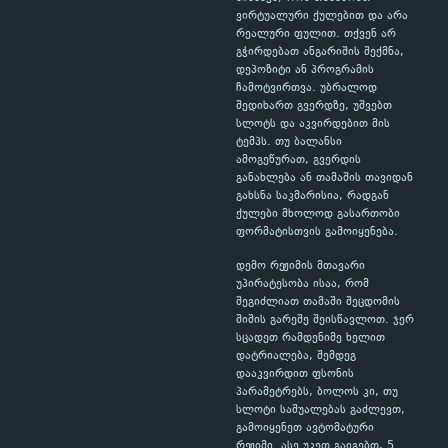
ვირტუალური ქულებით და არა
რეალური ფულით. თქვენ არ
გჭირდებათ ანგარიშის შექმნა,
დეპოზიტი ან პროგრამის
ჩამოტვირთვა. უბრალოდ
შედიხართ გვერდზე, უშვებთ
სლოტს და აკვირდებით მის
ტემპს. თუ ბალანსი
ამოგეწურათ, გვერდის
განახლება ან თამაშის თავიდან
გახსნა საკმარისია, რადგან
ქულები მხოლოდ გასართობი
ფორმატისთვის გამოიყენება.
დემო რეჟიმის მთავარი
უპირატესობა ისაა, რომ
შეგიძლიათ თამაში შეცდომის
შიშის გარეშე შეისწავლოთ. ჯერ
სცადეთ რამდენიმე ხელით
დატრიალება, შემდეგ
დააკვირდით ფსონის
პარამეტრებს, ბოლოს კი, თუ
სლოტი საშუალებას გაძლევთ,
გამოიყენეთ ავტომატური
რეჟიმი. ასე უკეთ გაიგებთ, 5