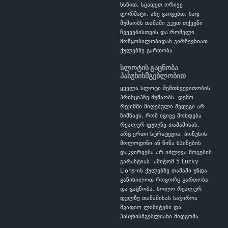
ხსნით, სცადეთ ორივე
ფორმატი. ასე გაიგებთ, სად
მუშაობს თამაში უკეთ თქვენი
ჩვევებისთვის და რომელი
მოწყობილობიდან გირჩევნიათ
ქულებზე გართობა.
სლოტის გაცნობა
პასუხისმგებლობით
ყველა სლოტი შემთხვევითობის
პრინციპზე მუშაობს. დემო
რეჟიმში მიღებული შედეგი არ
ნიშნავს, რომ იგივე მოხდება
რეალურ ფულზე თამაშისას.
არც ერთი სტრატეგია, ბონუსის
მოლოდინი ან წინა სპინების
დაკვირვება არ იძლევა მოგების
გარანტიას. ამიტომ 5 Lucky
Lions-ის ქულებზე თამაში უნდა
განიხილოთ როგორც გართობა
და გაცნობა, ხოლო რეალურ
ფულზე თამაშისას საჭიროა
მკაფიო ლიმიტები და
პასუხისმგებლიანი მიდგომა.