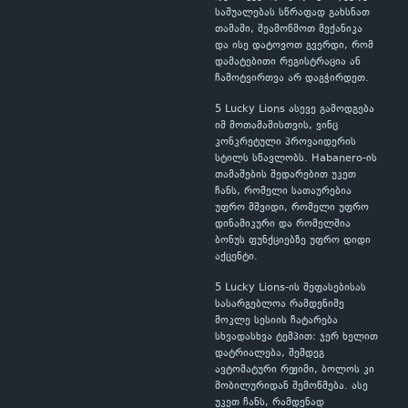
საშუალებას სწრაფად გახსნათ
თამაში, შეამოწმოთ მექანიკა
და ისე დატოვოთ გვერდი, რომ
დამატებითი რეგისტრაცია ან
ჩამოტვირთვა არ დაგჭირდეთ.
5 Lucky Lions ასევე გამოდგება
იმ მოთამაშისთვის, ვინც
კონკრეტული პროვაიდერის
სტილს სწავლობს. Habanero-ის
თამაშების შედარებით უკეთ
ჩანს, რომელი სათაურებია
უფრო მშვიდი, რომელი უფრო
დინამიკური და რომელშია
ბონუს ფუნქციებზე უფრო დიდი
აქცენტი.
5 Lucky Lions-ის შეფასებისას
სასარგებლოა რამდენიმე
მოკლე სესიის ჩატარება
სხვადასხვა ტემპით: ჯერ ხელით
დატრიალება, შემდეგ
ავტომატური რეჟიმი, ბოლოს კი
მობილურიდან შემოწმება. ასე
უკეთ ჩანს, რამდენად