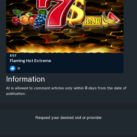
EGT
Flaming Hot Extreme
0
Information
At is allowed to comment articles only within
0
days from the date of
publication.
Request your desired slot or provider