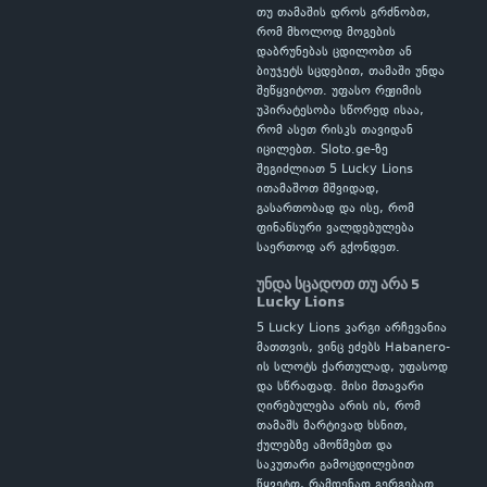
თუ თამაშის დროს გრძნობთ,
რომ მხოლოდ მოგების
დაბრუნებას ცდილობთ ან
ბიუჯეტს სცდებით, თამაში უნდა
შეწყვიტოთ. უფასო რეჟიმის
უპირატესობა სწორედ ისაა,
რომ ასეთ რისკს თავიდან
იცილებთ. Sloto.ge-ზე
შეგიძლიათ 5 Lucky Lions
ითამაშოთ მშვიდად,
გასართობად და ისე, რომ
ფინანსური ვალდებულება
საერთოდ არ გქონდეთ.
უნდა სცადოთ თუ არა 5
Lucky Lions
5 Lucky Lions კარგი არჩევანია
მათთვის, ვინც ეძებს Habanero-
ის სლოტს ქართულად, უფასოდ
და სწრაფად. მისი მთავარი
ღირებულება არის ის, რომ
თამაშს მარტივად ხსნით,
ქულებზე ამოწმებთ და
საკუთარი გამოცდილებით
წყვეტთ, რამდენად გერგებათ.