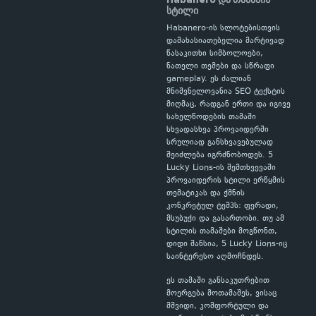
სტილი
Habanero-ის სლოტებისთვის
დამახასიათებელია მარტივად
წასაკითხი სიმბოლოები,
ნათელი თემები და სწრაფი
gameplay. ეს ძალიან
მნიშვნელოვანია SEO ტექსტის
მიღმაც, რადგან ერთი და იგივე
სახელწოდების თამაში
სხვადასხვა პროვაიდერში
სრულიად განსხვავებულად
შეიძლება იგრძნობოდეს. 5
Lucky Lions-ის შემთხვევაში
პროვაიდერის სტილი ერწყმის
თემატიკას და ქმნის
კონკრეტულ ტემპს: ფერადი,
მსუბუქი და გასართობი. თუ ამ
სტილის თამაშები მოგწონთ,
დიდი შანსია, 5 Lucky Lions-იც
საინტერესო აღმოჩნდეს.
ეს თამაში განსაკუთრებით
მოერგება მოთამაშეს, ვისაც
მშვიდი, კომფორტული და