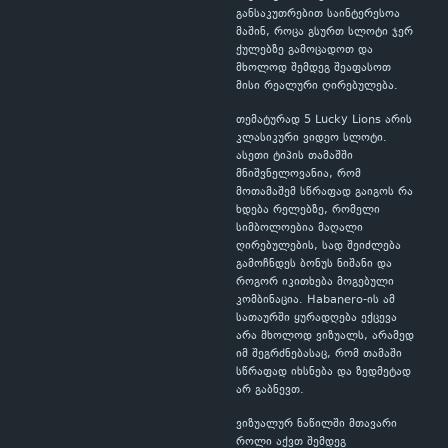
განსაკუთრებით საინტერესოა
მაშინ, როცა გსურთ სლოტი ჯერ
ქულებზე გამოცადოთ და
მხოლოდ შემდეგ შეაფასოთ
მისი რეალური ღირებულება.
თემატურად 5 Lucky Lions არის
კლასიკური ვიდეო სლოტი.
ასეთი ტიპის თამაშში
მნიშვნელოვანია, რომ
მოთამაშემ სწრაფად გაიგოს რა
ხდება რელებზე, რომელი
სიმბოლოებია მაღალი
ღირებულების, სად შეიძლება
გამოჩნდეს ბონუს ნიშანი და
როგორ იკითხება მოგებული
კომბინაცია. Habanero-ის ამ
სათაურში ყურადღება ექცევა
არა მხოლოდ ვიზუალს, არამედ
იმ შეგრძნებასაც, რომ თამაში
სწრაფად იხსნება და ზედმეტად
არ გაბნევთ.
ვიზუალურ ნაწილში მთავარი
როლი აქვთ შემდეგ