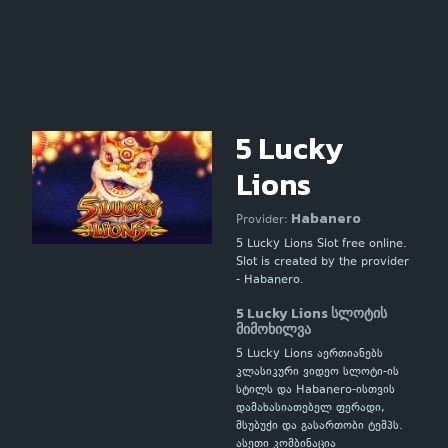
5 Lucky
Lions
Habanero
Provider:
5 Lucky Lions Slot free online.
Slot is created by the provider
- Habanero.
5 Lucky Lions სლოტის
მიმოხილვა
5 Lucky Lions აერთიანებს
კლასიკური ვიდეო სლოტი-ის
სტილს და Habanero-ისთვის
დამახასიათებელ ფერადი,
მსუბუქი და გასართობი ტემპს.
ასეთი კომბინაცია