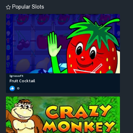
Popular Slots
Igrosoft
Fruit Cocktail
0