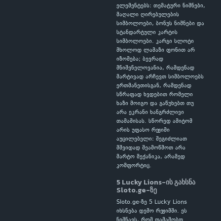
ელემენტებს: თემატური ნიშნები,
მაღალი ღირებულების
სიმბოლოები, ბონუს ნიშნები და
სტანდარტული კარტის
სიმბოლოები. კარგი სლოტი
მხოლოდ ლამაზი ფონით არ
იზომება; ბევრად
მნიშვნელოვანია, რამდენად
მარტივად არჩევთ სიმბოლოებს
ერთმანეთისგან, რამდენად
სწრაფად ხვდებით რომელი
ხაზი მოიგო და გაწუხებთ თუ
არა ეკრანი ხანგრძლივი
თამაშისას. სწორედ ამიტომ
არის უფასო რეჟიმი
აუცილებელი: შეგიძლიათ
მშვიდად შეამოწმოთ არა
მარტო მექანიკა, არამედ
კომფორტიც.
5 Lucky Lions-ის გახსნა
Sloto.ge-ზე
Sloto.ge-ზე 5 Lucky Lions
იხსნება დემო რეჟიმში. ეს
ნიშნავს, რომ თამაშობთ