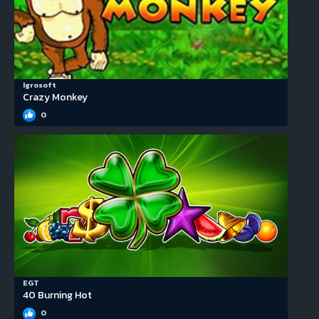
Igrosoft
Crazy Monkey
0
EGT
40 Burning Hot
0