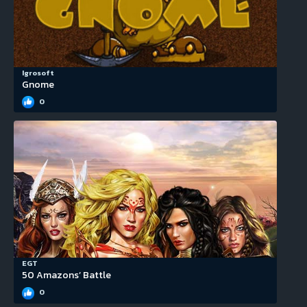
Igrosoft
Gnome
0
EGT
50 Amazons’ Battle
0