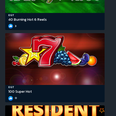
EGT
40 Burning Hot 6 Reels
3
EGT
100 Super Hot
0