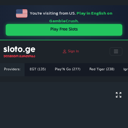
ï»¿
You're visiting from US.
Play in English on
GambleCrush.
Play Free Slots
Sign In
Providers:
EGT (135)
Play'N Go (277)
Red Tiger (238)
Igr