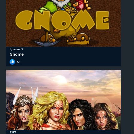
Igrosoft
Gnome
0
EGT