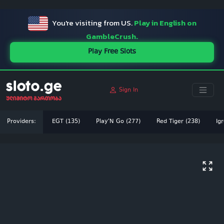
ï»¿
You're visiting from US.
Play in English on
GambleCrush.
Play Free Slots
Sign In
Providers:
EGT (135)
Play'N Go (277)
Red Tiger (238)
Igr