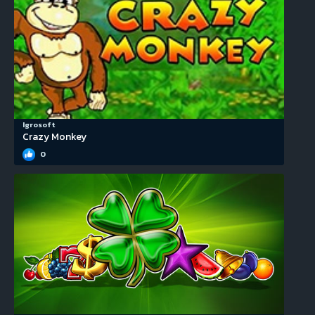
Igrosoft
Crazy Monkey
0