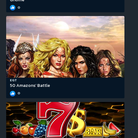
0
EGT
50 Amazons’ Battle
0