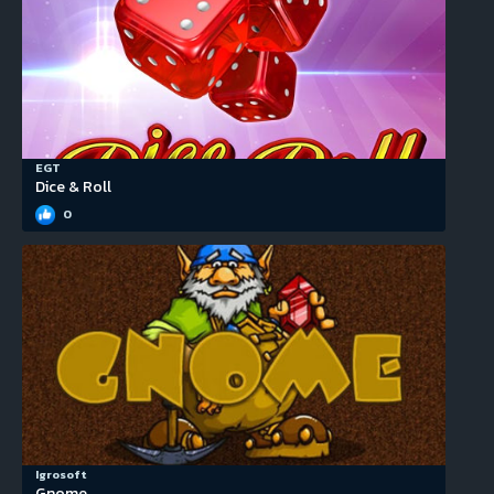
EGT
Dice & Roll
0
Igrosoft
Gnome