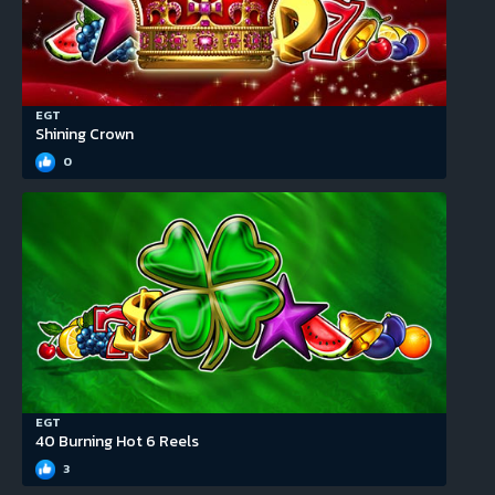
EGT
Shining Crown
0
EGT
40 Burning Hot 6 Reels
3