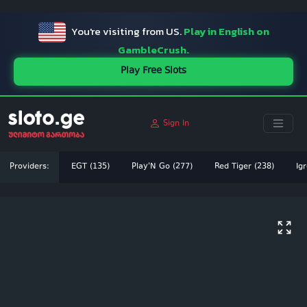
ï»¿
You're visiting from US.
Play in English on
GambleCrush.
Play Free Slots
Sign In
Providers:
EGT (135)
Play'N Go (277)
Red Tiger (238)
Igr