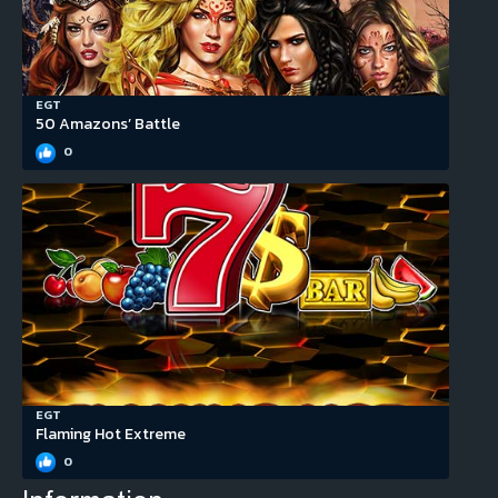
EGT
50 Amazons’ Battle
0
EGT
Flaming Hot Extreme
0