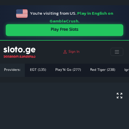
ï»¿
You're visiting from US.
Play in English on
GambleCrush.
Play Free Slots
Sign In
Providers:
EGT (135)
Play'N Go (277)
Red Tiger (238)
Igr