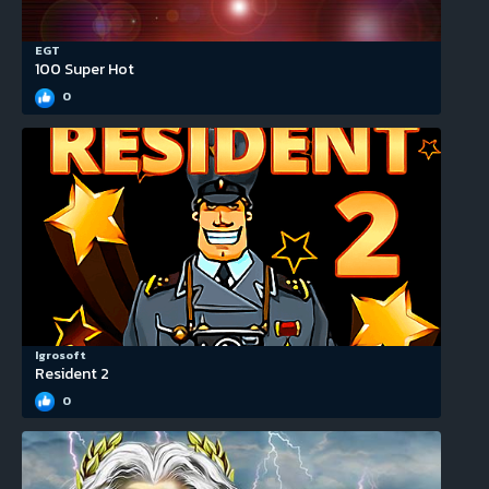
EGT
100 Super Hot
0
Igrosoft
Resident 2
0