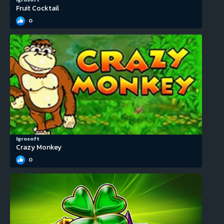
Fruit Cocktail
0
Igrosoft
Crazy Monkey
0