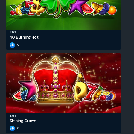
EGT
40 Burning Hot
0
EGT
Shining Crown
0