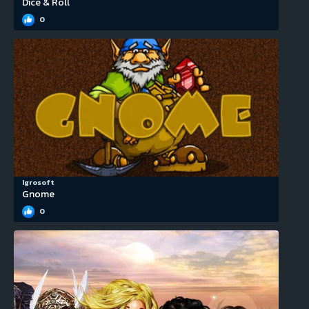
Dice & Roll
0
Igrosoft
Gnome
0