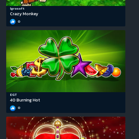
Igrosoft
Crazy Monkey
0
EGT
40 Burning Hot
0