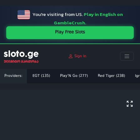
ï»¿
You're visiting from US.
Play in English on
GambleCrush.
Play Free Slots
Sign In
Providers:
EGT (135)
Play'N Go (277)
Red Tiger (238)
Igr