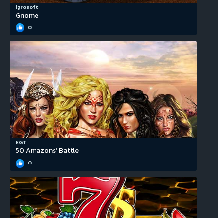
Igrosoft
Gnome
0
EGT
50 Amazons’ Battle
0