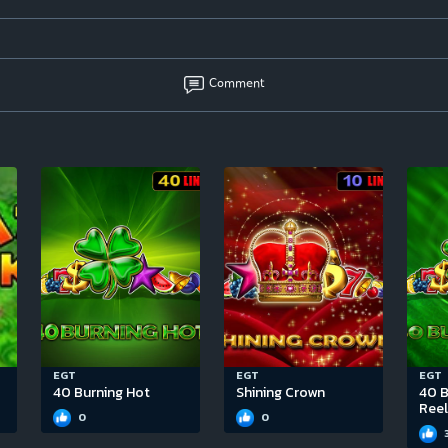
Comment
EGT
EGT
EGT
40 Burning Hot
Shining Crown
40 B
Ree
0
0