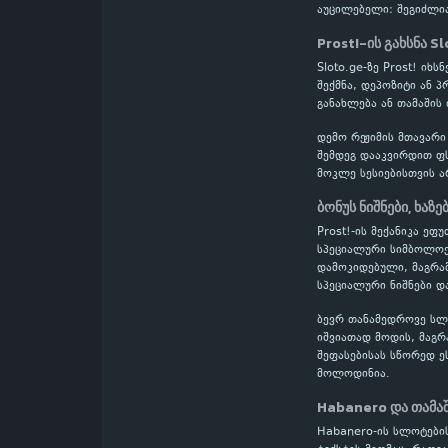
აუცილებელი: შეგიძლი
Prost!-ის გახსნა S
Sloto.ge-ზე Prost! ი
შექმნა, დეპოზიტი ან 
განახლება ან თამაშის
დემო რეჟიმის მთავარი
შემდეგ დააკვირდით ფს
მოკლე სესიებისთვის ა
ბონუს ნიშნები, ხაზე
Prost!-ის მექანიკა ეფ
სპეციალური სიმბოლოებ
დამოკიდებული, მაგრამ
სპეციალური ნიშნები დ
ბევრ თანამედროვე სლოტ
იშვიათად მოდის, მაგრ
შეფასებისას სწორედ ე
მოლოდინია.
Habanero და თამა
Habanero-ის სლოტების