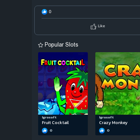
0
Like
Popular Slots
Igrosoft
Igrosoft
Fruit Cocktail
Crazy Monkey
0
0