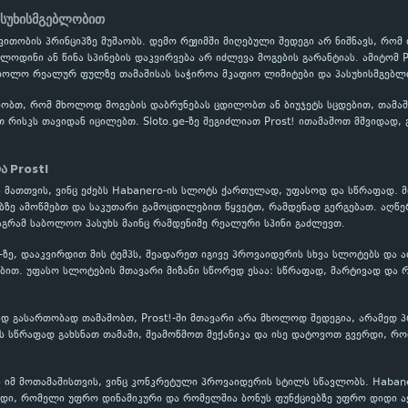
ასუხისმგებლობით
ითობის პრინციპზე მუშაობს. დემო რეჟიმში მიღებული შედეგი არ ნიშნავს, რომ
ოლოდინი ან წინა სპინების დაკვირვება არ იძლევა მოგების გარანტიას. ამიტომ
 ხოლო რეალურ ფულზე თამაშისას საჭიროა მკაფიო ლიმიტები და პასუხისმგებლი
ობთ, რომ მხოლოდ მოგების დაბრუნებას ცდილობთ ან ბიუჯეტს სცდებით, თამაში
თ რისკს თავიდან იცილებთ. Sloto.ge-ზე შეგიძლიათ Prost! ითამაშოთ მშვიდად
.
ა Prost!
ია მათთვის, ვინც ეძებს Habanero-ის სლოტს ქართულად, უფასოდ და სწრაფად. 
ბზე ამოწმებთ და საკუთარი გამოცდილებით წყვეტთ, რამდენად გერგებათ. აღწე
აგრამ საბოლოო პასუხს მაინც რამდენიმე რეალური სპინი გაძლევთ.
ge-ზე, დააკვირდით მის ტემპს, შეადარეთ იგივე პროვაიდერის სხვა სლოტებს და 
თ. უფასო სლოტების მთავარი მიზანი სწორედ ესაა: სწრაფად, მარტივად და რ
 გასართობად თამაშობთ, Prost!-ში მთავარი არა მხოლოდ შედეგია, არამედ პ
 სწრაფად გახსნათ თამაში, შეამოწმოთ მექანიკა და ისე დატოვოთ გვერდი, რო
ბა იმ მოთამაშისთვის, ვინც კონკრეტული პროვაიდერის სტილს სწავლობს. Haban
იდი, რომელი უფრო დინამიკური და რომელშია ბონუს ფუნქციებზე უფრო დიდი აქ