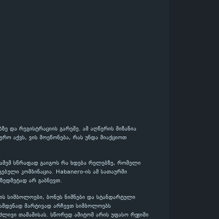
ე და რეგისტრაციის გარეშე. ამ აღწერის მიზანია
რო აქვს, ვის მოეწონება, რას უნდა მიაქციოთ
მაშემ სწრაფად გაიგოს რა ხდება რელებზე, რომელი
ებული კომბინაცია. Habanero-ის ამ სათაურში
 ზედმეტად არ გაბნევთ.
ის სიმბოლოები, ბონუს ნიშნები და სტანდარტული
რამდენად მარტივად არჩევთ სიმბოლოებს
ძლივი თამაშისას. სწორედ ამიტომ არის უფასო რეჟიმი