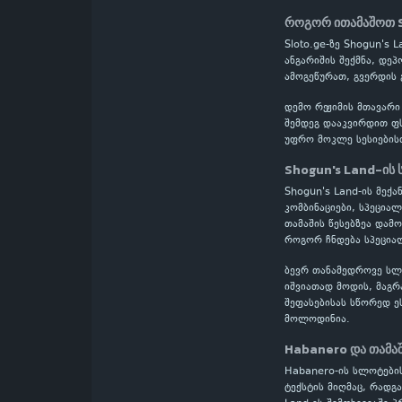
როგორ ითამაშოთ S
Sloto.ge-ზე Shogun's
ანგარიშის შექმნა, დე
ამოგეწურათ, გვერდის 
დემო რეჟიმის მთავარი
შემდეგ დააკვირდით ფს
უფრო მოკლე სესიების
Shogun's Land-ის 
Shogun's Land-ის მექა
კომბინაციები, სპეცია
თამაშის წესებზეა დამ
როგორ ჩნდება სპეციალ
ბევრ თანამედროვე სლოტ
იშვიათად მოდის, მაგრ
შეფასებისას სწორედ ე
მოლოდინია.
Habanero და თამა
Habanero-ის სლოტების
ტექსტის მიღმაც, რადგ