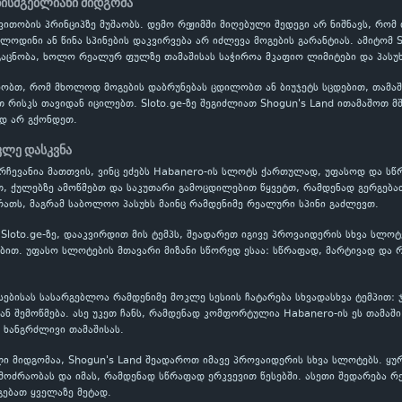
ხისმგებლიანი მიდგომა
ითობის პრინციპზე მუშაობს. დემო რეჟიმში მიღებული შედეგი არ ნიშნავს, რომ
ოლოდინი ან წინა სპინების დაკვირვება არ იძლევა მოგების გარანტიას. ამიტომ 
აცნობა, ხოლო რეალურ ფულზე თამაშისას საჭიროა მკაფიო ლიმიტები და პასუხ
ობთ, რომ მხოლოდ მოგების დაბრუნებას ცდილობთ ან ბიუჯეტს სცდებით, თამაში
თ რისკს თავიდან იცილებთ. Sloto.ge-ზე შეგიძლიათ Shogun's Land ითამაშოთ მ
დ არ გქონდეთ.
კლე დასკვნა
არჩევანია მათთვის, ვინც ეძებს Habanero-ის სლოტს ქართულად, უფასოდ და სწ
თ, ქულებზე ამოწმებთ და საკუთარი გამოცდილებით წყვეტთ, რამდენად გერგება
ათს, მაგრამ საბოლოო პასუხს მაინც რამდენიმე რეალური სპინი გაძლევთ.
 Sloto.ge-ზე, დააკვირდით მის ტემპს, შეადარეთ იგივე პროვაიდერის სხვა სლო
თ. უფასო სლოტების მთავარი მიზანი სწორედ ესაა: სწრაფად, მარტივად და რ
ასებისას სასარგებლოა რამდენიმე მოკლე სესიის ჩატარება სხვადასხვა ტემპით:
 შემოწმება. ასე უკეთ ჩანს, რამდენად კომფორტულია Habanero-ის ეს თამაში
 ხანგრძლივი თამაშისას.
ი მიდგომაა, Shogun's Land შეადაროთ იმავე პროვაიდერის სხვა სლოტებს. ყუ
ოძრაობას და იმას, რამდენად სწრაფად ერკვევით წესებში. ასეთი შედარება რ
გებათ ყველაზე მეტად.