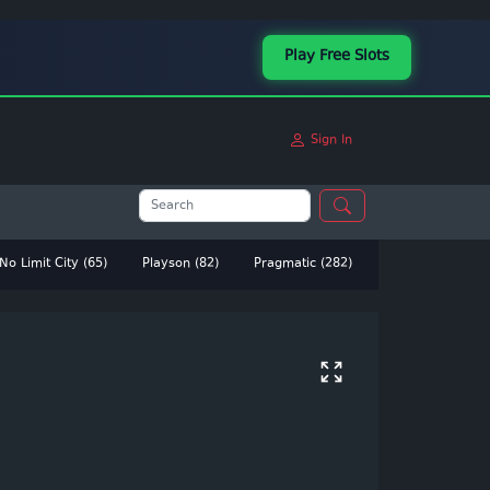
Play Free Slots
Sign In
No Limit City (65)
Playson (82)
Pragmatic (282)
Betsoft (143)