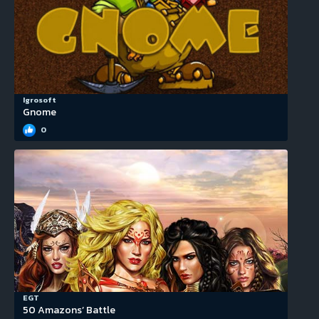
Igrosoft
Gnome
0
EGT
50 Amazons’ Battle