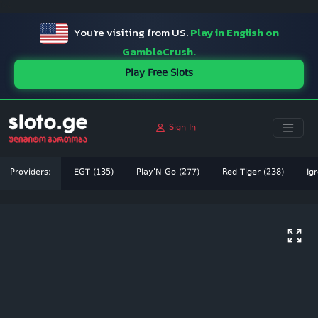
ï»¿
You're visiting from US.
Play in English on
GambleCrush.
Play Free Slots
Sign In
Providers:
EGT (135)
Play'N Go (277)
Red Tiger (238)
Igr