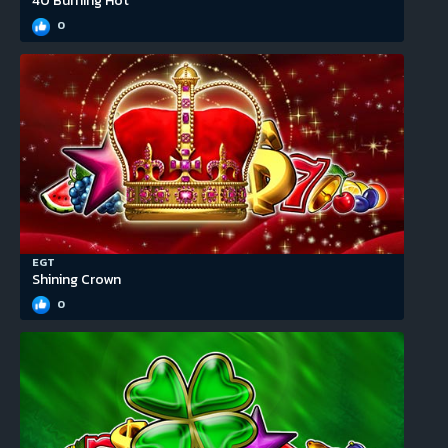
40 Burning Hot
0
EGT
Shining Crown
0