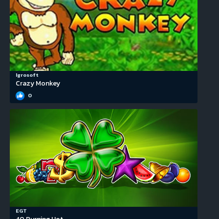
Igrosoft
Crazy Monkey
0
EGT