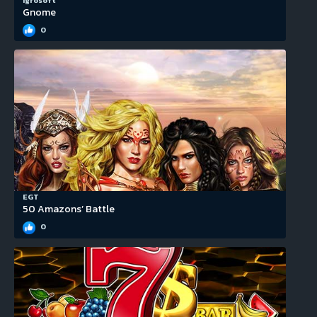
Igrosoft
Gnome
0
EGT
50 Amazons’ Battle
0