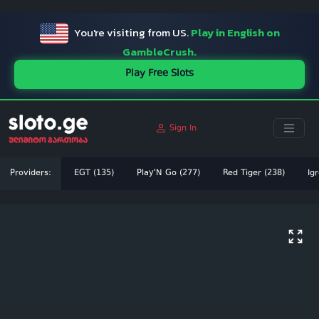
ï»¿
You're visiting from US.
Play in English on
GambleCrush.
Play Free Slots
Sign In
Providers:
EGT (135)
Play'N Go (277)
Red Tiger (238)
Igr