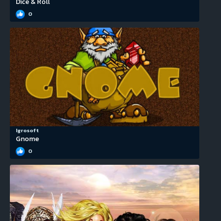
Dice & Roll
0
Igrosoft
Gnome
0