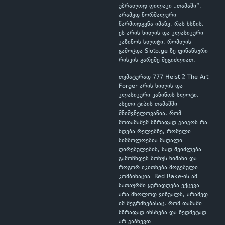
უბრალოდ ღილაკი „თამაში“,
არამედ ნორმალური
წარმოდგენა იმაზე, რას ხსნის.
ეს არის ხილის და კლასიკური
კაზინოს სლოტი, რომლის
გამოცდა Sloto.ge-ზე ფინანსური
რისკის გარეშე შეგიძლიათ.
თემატურად 777 Heist 2 The Art
Forger არის ხილის და
კლასიკური კაზინოს სლოტი.
ასეთი ტიპის თამაშში
მნიშვნელოვანია, რომ
მოთამაშემ სწრაფად გაიგოს რა
ხდება რელებზე, რომელი
სიმბოლოებია მაღალი
ღირებულების, სად შეიძლება
გამოჩნდეს ბონუს ნიშანი და
როგორ იკითხება მოგებული
კომბინაცია. Red Rake-ის ამ
სათაურში ყურადღება ექცევა
არა მხოლოდ ვიზუალს, არამედ
იმ შეგრძნებასაც, რომ თამაში
სწრაფად იხსნება და ზედმეტად
არ გაბნევთ.