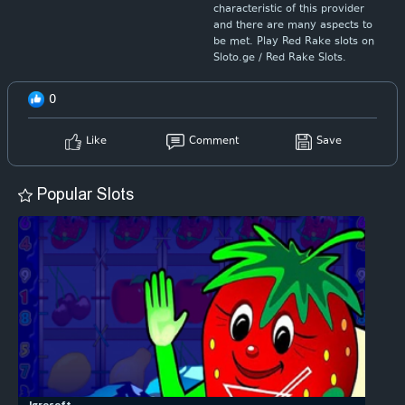
characteristic of this provider
and there are many aspects to
be met. Play Red Rake slots on
Sloto.ge / Red Rake Slots.
0
Like
Comment
Save
Popular Slots
Igrosoft