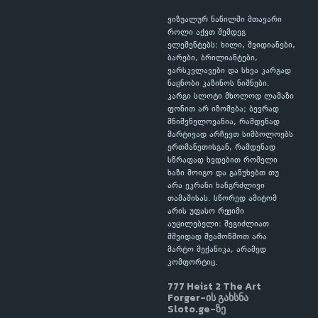
ვიზუალურ ნაწილში მთავარი
როლი აქვთ შემდეგ
ელემენტებს: ხილი, შვიდიანები,
ბარები, ბრილიანტები,
ვარსკვლავები და სხვა კარგად
ნაცნობი კაზინოს ნიშნები.
კარგი სლოტი მხოლოდ ლამაზი
ფონით არ იზომება; ბევრად
მნიშვნელოვანია, რამდენად
მარტივად არჩევთ სიმბოლოებს
ერთმანეთისგან, რამდენად
სწრაფად ხვდებით რომელი
ხაზი მოიგო და გაწუხებთ თუ
არა ეკრანი ხანგრძლივი
თამაშისას. სწორედ ამიტომ
არის უფასო რეჟიმი
აუცილებელი: შეგიძლიათ
მშვიდად შეამოწმოთ არა
მარტო მექანიკა, არამედ
კომფორტიც.
777 Heist 2 The Art
Forger-ის გახსნა
Sloto.ge-ზე