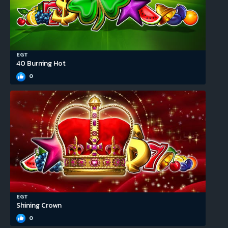
EGT
40 Burning Hot
0
EGT
Shining Crown
0