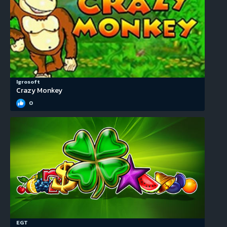
Igrosoft
Crazy Monkey
0
EGT