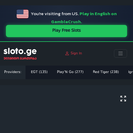
ï»¿
You're visiting from US.
Play in English on
GambleCrush.
Play Free Slots
Sign In
Providers:
EGT (135)
Play'N Go (277)
Red Tiger (238)
Igr