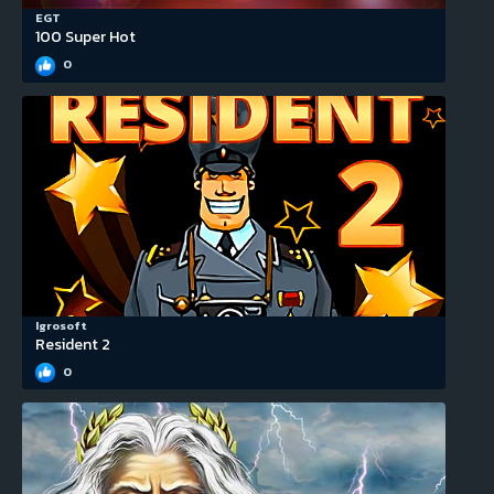
EGT
100 Super Hot
0
Igrosoft
Resident 2
0