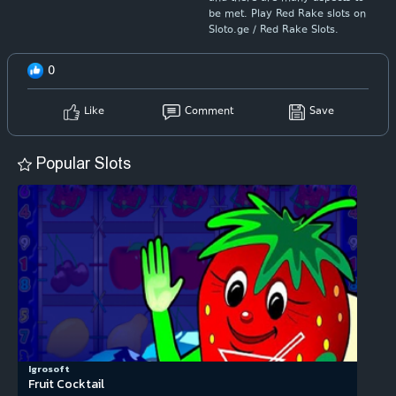
be met. Play Red Rake slots on
Sloto.ge / Red Rake Slots.
0
Like
Comment
Save
Popular Slots
Igrosoft
Fruit Cocktail