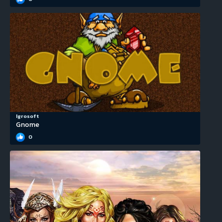
Igrosoft
Gnome
0