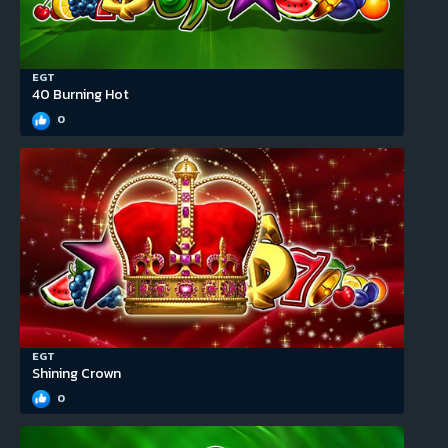
EGT
40 Burning Hot
0
EGT
Shining Crown
0