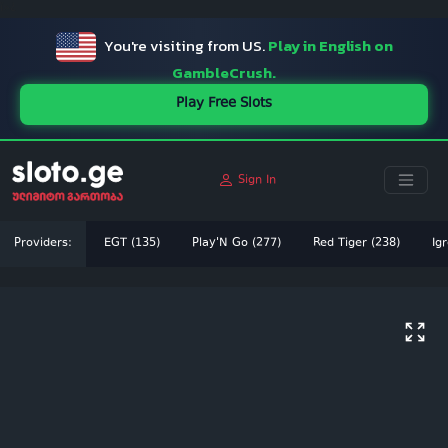
ï»¿
You're visiting from US.
Play in English on
GambleCrush.
Play Free Slots
Sign In
Providers:
EGT (135)
Play'N Go (277)
Red Tiger (238)
Igr