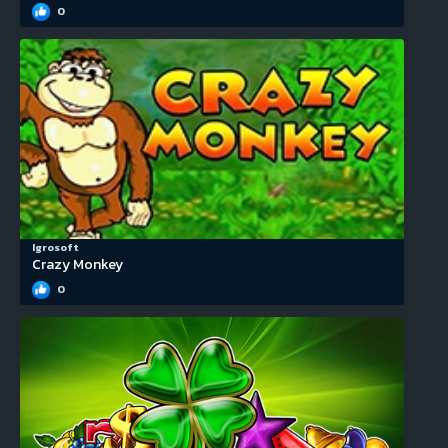
0
Igrosoft
Crazy Monkey
0