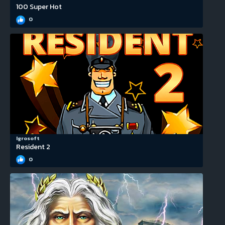
100 Super Hot
0
Igrosoft
Resident 2
0