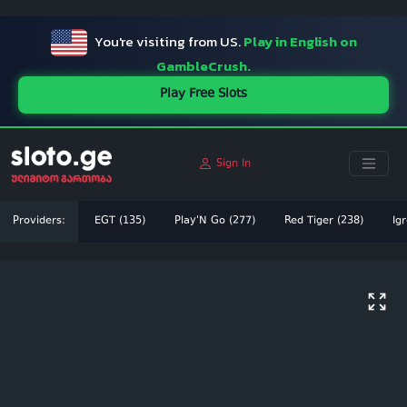
ï»¿
You're visiting from US.
Play in English on
GambleCrush.
Play Free Slots
Sign In
Providers:
EGT (135)
Play'N Go (277)
Red Tiger (238)
Igr