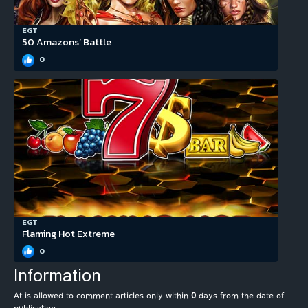
EGT
50 Amazons’ Battle
0
EGT
Flaming Hot Extreme
0
Information
At is allowed to comment articles only within
0
days from the date of