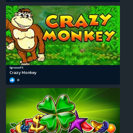
Igrosoft
Crazy Monkey
0