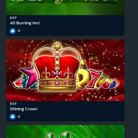
EGT
40 Burning Hot
0
EGT
Shining Crown
0