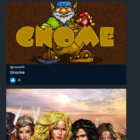
Igrosoft
Gnome
0