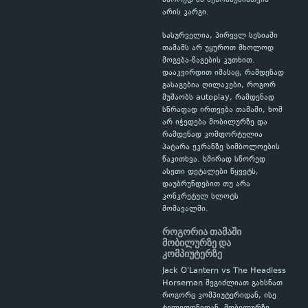
სწორედ ამ შემოწმებისთვის
არის კარგი.
სასურველია, პირველ სესიაში
თამაშს არ უყუროთ მხოლოდ
მოგება-წაგების კუთხით.
დააკვირდით იმასაც, რამდენად
გასაგებია ღილაკები, როგორ
მუშაობს autoplay, რამდენად
სწრაფად ირთვება თამაში, ხომ
არ იჭედება მობილურზე და
რამდენად კომფორტულია
პატარა ეკრანზე სიმბოლოების
წაკითხვა. ხშირად სწორედ
ასეთი დეტალები წყვეტს,
დაუბრუნდებით თუ არა
კონკრეტულ სლოტს
მომავალში.
როგორია თამაში
მობილურზე და
კომპიუტერზე
Jack O'Lantern vs The Headless
Horseman შეგიძლიათ გახსნათ
როგორც კომპიუტერიდან, ისე