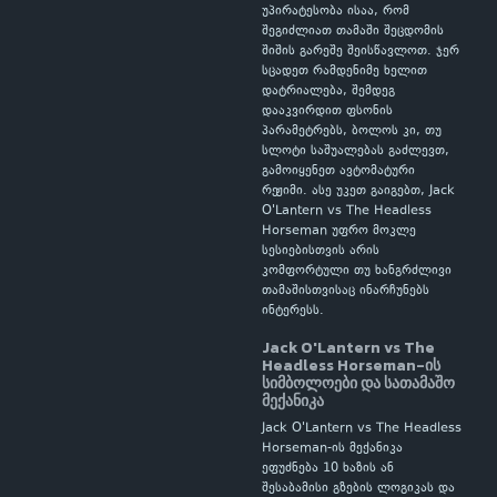
უპირატესობა ისაა, რომ
შეგიძლიათ თამაში შეცდომის
შიშის გარეშე შეისწავლოთ. ჯერ
სცადეთ რამდენიმე ხელით
დატრიალება, შემდეგ
დააკვირდით ფსონის
პარამეტრებს, ბოლოს კი, თუ
სლოტი საშუალებას გაძლევთ,
გამოიყენეთ ავტომატური
რეჟიმი. ასე უკეთ გაიგებთ, Jack
O'Lantern vs The Headless
Horseman უფრო მოკლე
სესიებისთვის არის
კომფორტული თუ ხანგრძლივი
თამაშისთვისაც ინარჩუნებს
ინტერესს.
Jack O'Lantern vs The
Headless Horseman-ის
სიმბოლოები და სათამაშო
მექანიკა
Jack O'Lantern vs The Headless
Horseman-ის მექანიკა
ეფუძნება 10 ხაზის ან
შესაბამისი გზების ლოგიკას და