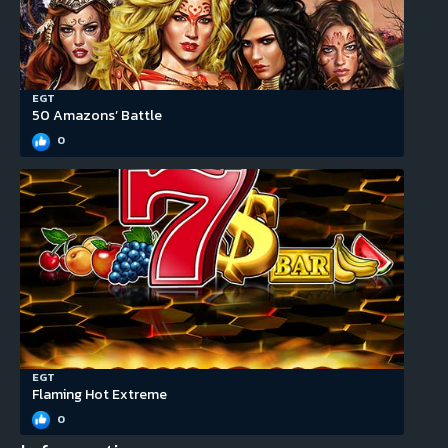
EGT
50 Amazons’ Battle
0
EGT
Flaming Hot Extreme
0