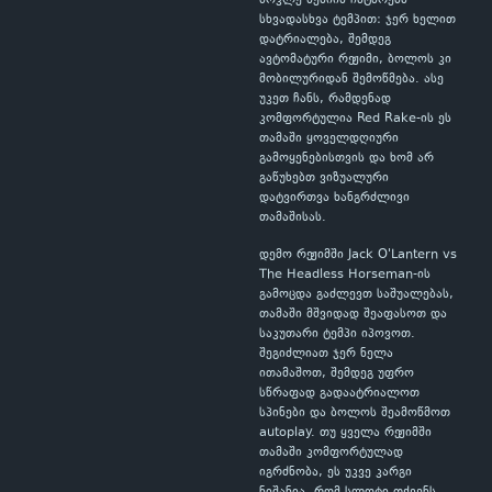
მოკლე სესიის ჩატარება
სხვადასხვა ტემპით: ჯერ ხელით
დატრიალება, შემდეგ
ავტომატური რეჟიმი, ბოლოს კი
მობილურიდან შემოწმება. ასე
უკეთ ჩანს, რამდენად
კომფორტულია Red Rake-ის ეს
თამაში ყოველდღიური
გამოყენებისთვის და ხომ არ
გაწუხებთ ვიზუალური
დატვირთვა ხანგრძლივი
თამაშისას.
დემო რეჟიმში Jack O'Lantern vs
The Headless Horseman-ის
გამოცდა გაძლევთ საშუალებას,
თამაში მშვიდად შეაფასოთ და
საკუთარი ტემპი იპოვოთ.
შეგიძლიათ ჯერ ნელა
ითამაშოთ, შემდეგ უფრო
სწრაფად გადაატრიალოთ
სპინები და ბოლოს შეამოწმოთ
autoplay. თუ ყველა რეჟიმში
თამაში კომფორტულად
იგრძნობა, ეს უკვე კარგი