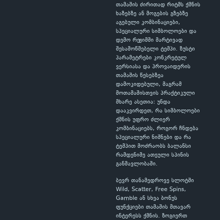
თამაშის ძირითად რიტმს ქმნის
ხაზებზე ან მოგების გზებზე
აგებული კომბინაციები,
სპეციალური სიმბოლოები და
დემო რეჟიმში მარტივად
შესამოწმებელი ტემპი. ზუსტი
პარამეტრები კონკრეტულ
ვერსიასა და პროვაიდერის
თამაშის წესებზეა
დამოკიდებული, მაგრამ
მოთამაშისთვის პრაქტიკული
მხარე ასეთია: უნდა
დააკვირდეთ, რა სიმბოლოები
ქმნის უფრო ძლიერ
კომბინაციებს, როგორ ჩნდება
სპეციალური ნიშნები და რა
ტემპით მოძრაობს ბალანსი
რამდენიმე ათეული სპინის
განმავლობაში.
ბევრ თანამედროვე სლოტში
Wild, Scatter, Free Spins,
Gamble ან სხვა ბონუს
ფუნქციები თამაშის მთავარ
ინტერესს ქმნის. ზოგიერთ