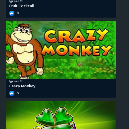
Igrosoft
Fruit Cocktail
0
Igrosoft
Crazy Monkey
0