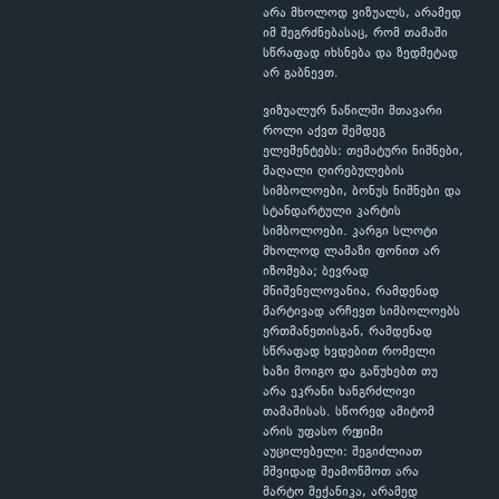
არა მხოლოდ ვიზუალს, არამედ
იმ შეგრძნებასაც, რომ თამაში
სწრაფად იხსნება და ზედმეტად
არ გაბნევთ.
ვიზუალურ ნაწილში მთავარი
როლი აქვთ შემდეგ
ელემენტებს: თემატური ნიშნები,
მაღალი ღირებულების
სიმბოლოები, ბონუს ნიშნები და
სტანდარტული კარტის
სიმბოლოები. კარგი სლოტი
მხოლოდ ლამაზი ფონით არ
იზომება; ბევრად
მნიშვნელოვანია, რამდენად
მარტივად არჩევთ სიმბოლოებს
ერთმანეთისგან, რამდენად
სწრაფად ხვდებით რომელი
ხაზი მოიგო და გაწუხებთ თუ
არა ეკრანი ხანგრძლივი
თამაშისას. სწორედ ამიტომ
არის უფასო რეჟიმი
აუცილებელი: შეგიძლიათ
მშვიდად შეამოწმოთ არა
მარტო მექანიკა, არამედ