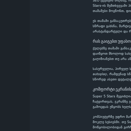
SEO ტექსტის მიღმაც, 
Stars-ის შემთხვევაში
თამაშები მოგწონთ, დიდ
ეს თამაში განსაკუთრე
სწრაფი გახსნა, მარტი
არასტანდარტული და რთ
რას გაიგებთ უფასო
ქულებზე თამაში განს
დაიწყოთ მხოლოდ სახელ
გაღიზიანებთ თუ არა ან
სასურველია, პირველ ს
autoplay, რამდენად ს
სწორედ ასეთი დეტალე
კომფორტი ეკრანის
Super 5 Stars შეგიძლ
ჩატვირთვას, ეკრანზე 
გამოცდას უწყობს ხელს
კომპიუტერზე უფრო მა
მოკლე სესიებში. თუ S
მოწყობილობიდან გირჩ