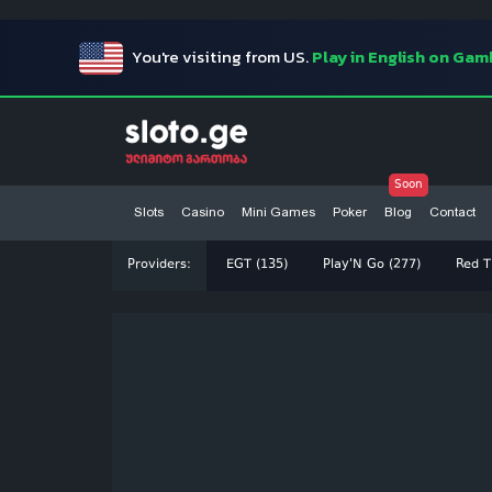
ï»¿
You're visiting from US.
Play in English on Ga
Slots
Casino
Mini Games
Poker
Blog
Contact
Providers:
EGT (135)
Play'N Go (277)
Red T