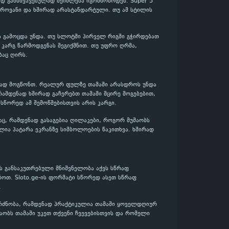
ად განსხვავებულად შეიძლება იგრძნობოდეს. Super 5
ფეროვანი და ხშირად არასტანდარტული. თუ ამ სტილის
ის გამოცდა უნდა. თუ სლოტში პირველ რიგში გჭირდებათ
დ კარგ წარმოდგენას შეგიქმნით. თუ უფრო ღრმა,
ბაც ღირს.
ენად მოგწონთ. რეალურ ფულზე თამაში არასდროს უნდა
რამდენად ხშირად გაჩერებთ თამაში მცირე მოგებებით,
 სწორედ ამ შემოწმებისთვის არის კარგი.
აც, რამდენად გასაგებია ღილაკები, როგორ მუშაობს
ლია პატარა ეკრანზე სიმბოლოების წაკითხვა. ხშირად
ს განსაკუთრებული მნიშვნელობა აქვს სწრაფ
როთ. Sloto.ge-ის ფორმატი სწორედ ასეთ სწრაფ
.
გრძნობა, რამდენად პრაქტიკულია თამაში ყოველდღიურ
შაობს თამაში უკეთ თქვენი ჩვევებისთვის და რომელი