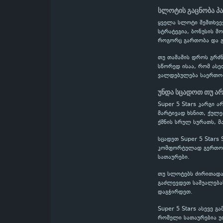
სლოტის გაცნობა პ
ყველა სლოტი შემთხვევ
სტრატეგია, ბონუსის მ
როგორც გართობა და გ
თუ თამაშის დროს გრძნ
სწორედ ისაა, რომ ასე
ვალდებულება საერთო
უნდა სცადოთ თუ არ
Super 5 Stars კარგი 
მარტივად ხსნით, ქულე
ქმნის სრულ სურათს, მ
სცადეთ Super 5 Stars
კომფორტულად გერთობი
სათაურები.
თუ სლოტებს ძირითადად
გაძლევდეთ საშუალებას
დაგჭირდეთ.
Super 5 Stars ასევე 
რომელი სათაურებია უ