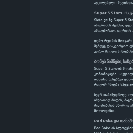
აუცილებელი: შეგიძლი
Super 5 Stars-ის გ
Sloto.ge-ზე Super 5 
ანგარიშის შექმნა, დე
ამოგეწურათ, გვერდის 
დემო რეჟიმის მთავარი
შემდეგ დააკვირდით ფს
უფრო მოკლე სესიების
ბონუს ნიშნები, ხაზე
Super 5 Stars-ის მექა
კომბინაციები, სპეცია
თამაშის წესებზეა დამ
როგორ ჩნდება სპეციალ
ბევრ თანამედროვე სლოტ
იშვიათად მოდის, მაგრ
შეფასებისას სწორედ ე
მოლოდინია.
Red Rake და თამაშ
Red Rake-ის სლოტების