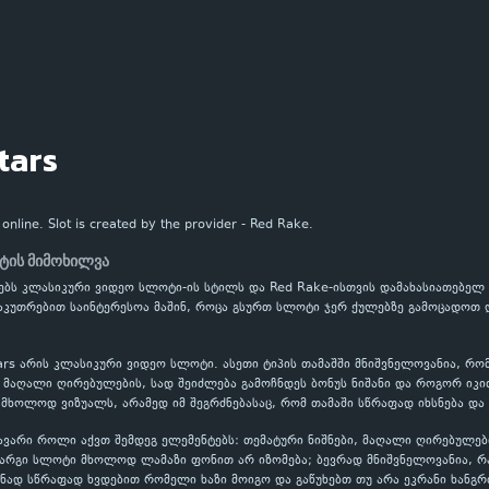
tars
 online. Slot is created by the provider - Red Rake.
ოტის მიმოხილვა
ანებს კლასიკური ვიდეო სლოტი-ის სტილს და Red Rake-ისთვის დამახასიათებე
ნსაკუთრებით საინტერესოა მაშინ, როცა გსურთ სლოტი ჯერ ქულებზე გამოცადოთ
ars არის კლასიკური ვიდეო სლოტი. ასეთი ტიპის თამაშში მნიშვნელოვანია, რო
აღალი ღირებულების, სად შეიძლება გამოჩნდეს ბონუს ნიშანი და როგორ იკითხ
 მხოლოდ ვიზუალს, არამედ იმ შეგრძნებასაც, რომ თამაში სწრაფად იხსნება და
ავარი როლი აქვთ შემდეგ ელემენტებს: თემატური ნიშნები, მაღალი ღირებულებ
კარგი სლოტი მხოლოდ ლამაზი ფონით არ იზომება; ბევრად მნიშვნელოვანია, 
ნად სწრაფად ხვდებით რომელი ხაზი მოიგო და გაწუხებთ თუ არა ეკრანი ხანგრ