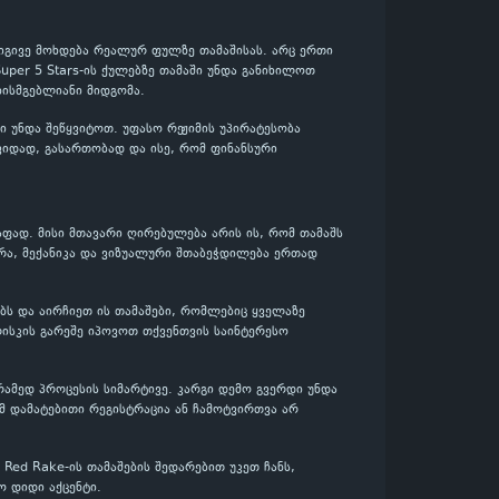
 იგივე მოხდება რეალურ ფულზე თამაშისას. არც ერთი
Super 5 Stars-ის ქულებზე თამაში უნდა განიხილოთ
ისმგებლიანი მიდგომა.
 უნდა შეწყვიტოთ. უფასო რეჟიმის უპირატესობა
შვიდად, გასართობად და ისე, რომ ფინანსური
აფად. მისი მთავარი ღირებულება არის ის, რომ თამაშს
რა, მექანიკა და ვიზუალური შთაბეჭდილება ერთად
ებს და აირჩიეთ ის თამაშები, რომლებიც ყველაზე
ისკის გარეშე იპოვოთ თქვენთვის საინტერესო
ამედ პროცესის სიმარტივე. კარგი დემო გვერდი უნდა
მ დამატებითი რეგისტრაცია ან ჩამოტვირთვა არ
 Red Rake-ის თამაშების შედარებით უკეთ ჩანს,
 დიდი აქცენტი.