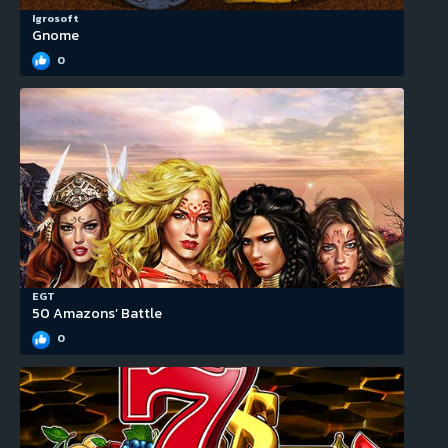
Igrosoft
Gnome
0
EGT
50 Amazons’ Battle
0