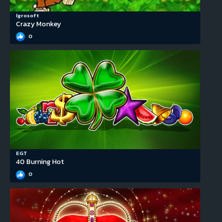
Igrosoft
Crazy Monkey
0
EGT
40 Burning Hot
0