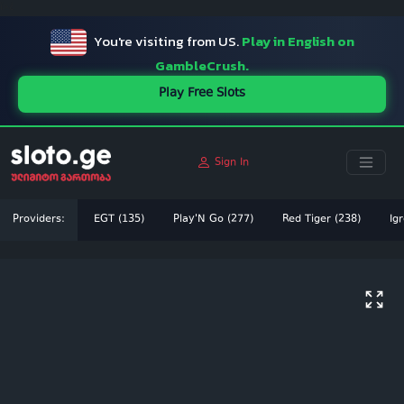
ï»¿
You're visiting from US.
Play in English on
GambleCrush.
Play Free Slots
Sign In
Providers:
EGT (135)
Play'N Go (277)
Red Tiger (238)
Igr