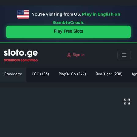
ï»¿
You're visiting from US.
Play in English on
GambleCrush.
Play Free Slots
Sign In
Providers:
EGT (135)
Play'N Go (277)
Red Tiger (238)
Igr