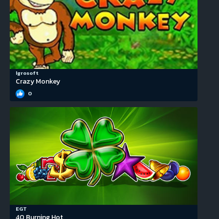
Igrosoft
Crazy Monkey
0
EGT
40 Burning Hot