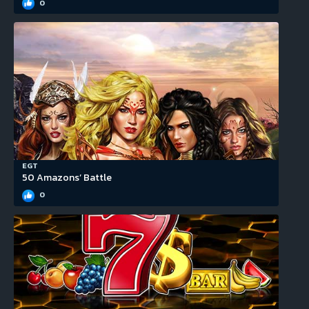
0
EGT
50 Amazons’ Battle
0