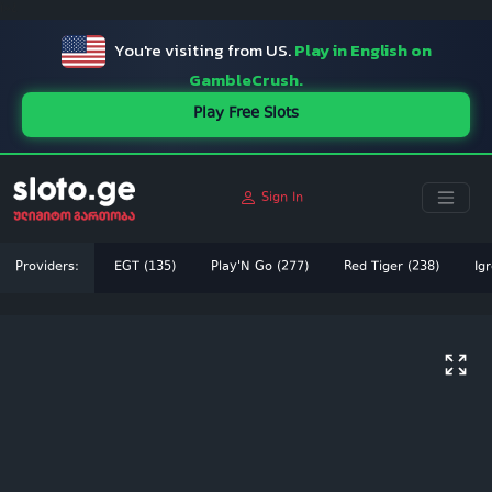
ï»¿
You're visiting from US.
Play in English on
GambleCrush.
Play Free Slots
Sign In
Providers:
EGT (135)
Play'N Go (277)
Red Tiger (238)
Igr