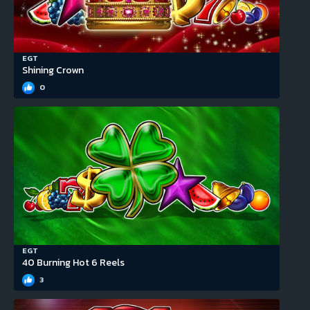
EGT
Shining Crown
0
EGT
40 Burning Hot 6 Reels
3