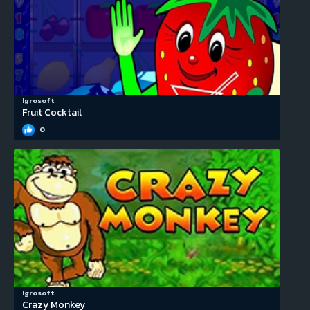
Igrosoft
Fruit Cocktail
0
Igrosoft
Crazy Monkey