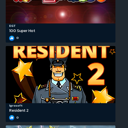
EGT
100 Super Hot
0
Igrosoft
Resident 2
0