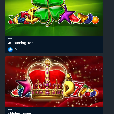
EGT
40 Burning Hot
0
EGT
Shining Crown