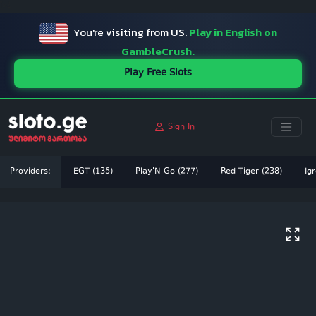
ï»¿
You're visiting from US.
Play in English on
GambleCrush.
Play Free Slots
Sign In
Providers:
EGT (135)
Play'N Go (277)
Red Tiger (238)
Igr