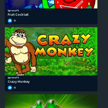
Igrosoft
Fruit Cocktail
0
Igrosoft
Crazy Monkey
0