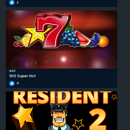
3
EGT
100 Super Hot
0