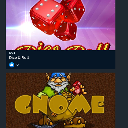
EGT
Dice & Roll
0