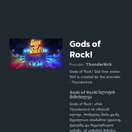
Gods of
Rock!
Thunderkick
Provider:
Gods of Rock! Slot free online.
Slot is created by the provider
- Thunderkick.
Gods of Rock! სლოტის
მიმოხილვა
Gods of Rock! არის
Thunderkick-ის ონლაინ
სლოტი, რომელიც Sloto.ge-ზე
შეგიძლიათ ითამაშოთ უფასოდ,
ქულებზე და რეგისტრაციის
გარეშე. ამ აღწერის მიზანია