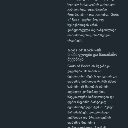
სლოტი საშუალებას გაძლევთ,
გამოიყენეთ ავტომატური
რეჟიმი. ასე უკეთ გაიგებთ, Gods
of Rock! უფრო მოკლე
სესიებისთვის არის
კომფორტული თუ ხანგრძლივი
თამაშისთვისაც ინარჩუნებს
ინტერესს.
Gods of Rock!-ის
სიმბოლოები და სათამაშო
მექანიკა
Gods of Rock!-ის მექანიკა
ეფუძნება 10 ხაზის ან
შესაბამისი გზების ლოგიკას და
თამაშის ძირითად რიტმს ქმნის
ხაზებზე ან მოგების გზებზე
აგებული კომბინაციები,
სპეციალური სიმბოლოები და
დემო რეჟიმში მარტივად
შესამოწმებელი ტემპი. ზუსტი
პარამეტრები კონკრეტულ
ვერსიასა და პროვაიდერის
თამაშის წესებზეა