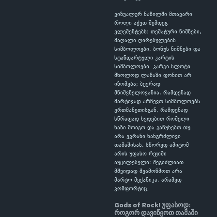
ვიზუალურ ნაწილში მთავარი
როლი აქვთ შემდეგ
ელემენტებს: თემატური ნიშნები,
მაღალი ღირებულების
სიმბოლოები, ბონუს ნიშნები და
სტანდარტული კარტის
სიმბოლოები. კარგი სლოტი
მხოლოდ ლამაზი ფონით არ
იზომება; ბევრად
მნიშვნელოვანია, რამდენად
მარტივად არჩევთ სიმბოლოებს
ერთმანეთისგან, რამდენად
სწრაფად ხვდებით რომელი
ხაზი მოიგო და გაწუხებთ თუ
არა ეკრანი ხანგრძლივი
თამაშისას. სწორედ ამიტომ
არის უფასო რეჟიმი
აუცილებელი: შეგიძლიათ
მშვიდად შეამოწმოთ არა
მარტო მექანიკა, არამედ
კომფორტიც.
Gods of Rock! უფასოდ:
როგორ დავიწყოთ თამაში