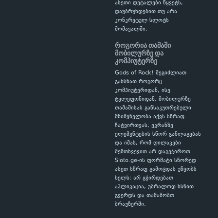
ასეთი დეტალები წყვეტს,
დაუბრუნდებით თუ არა
კონკრეტულ სლოტს
მომავალში.
როგორია თამაში
მობილურზე და
კომპიუტერზე
Gods of Rock! შეგიძლიათ
გახსნათ როგორც
კომპიუტერიდან, ისე
ტელეფონიდან. მობილურზე
თამაშისას განსაკუთრებული
მნიშვნელობა აქვს სწრაფ
ჩატვირთვას, ეკრანზე
ელემენტების სწორ განლაგებას
და იმას, რომ ღილაკები
შემთხვევით არ დაგეჭიროთ.
Sloto.ge-ის ფორმატი სწორედ
ასეთ სწრაფ გამოცდას უწყობს
ხელს: არ გჭირდებათ
აპლიკაცია, უბრალოდ ხსნით
გვერდს და თამაშობთ
ბრაუზერში.