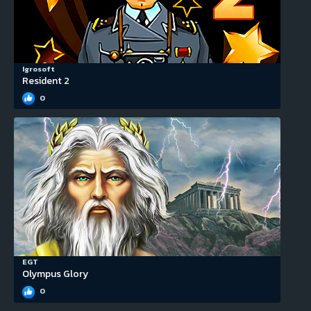
Igrosoft
Resident 2
0
EGT
Olympus Glory
0