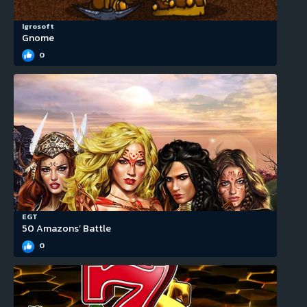
Igrosoft
Gnome
0
EGT
50 Amazons’ Battle
0