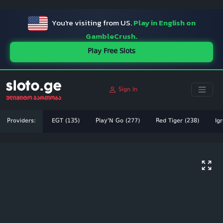
ï»¿
You're visiting from US.
Play in English on
GambleCrush.
Play Free Slots
Sign In
Providers:
EGT (135)
Play'N Go (277)
Red Tiger (238)
Igr