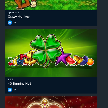
Igrosoft
Crazy Monkey
0
EGT
40 Burning Hot
0