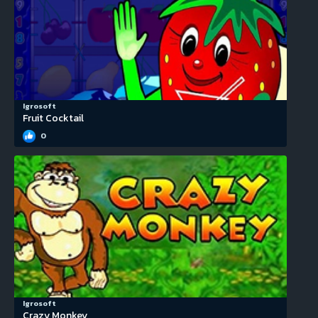
Igrosoft
Fruit Cocktail
0
Igrosoft
Crazy Monkey