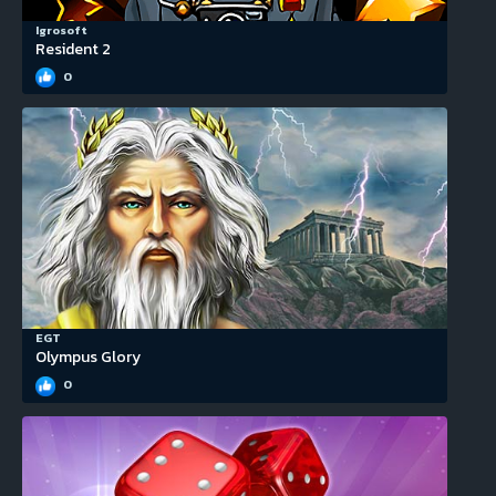
Igrosoft
Resident 2
0
EGT
Olympus Glory
0