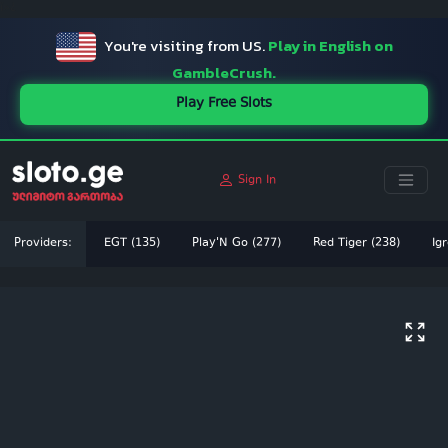
ï»¿
You're visiting from US.
Play in English on
GambleCrush.
Play Free Slots
Sign In
Providers:
EGT (135)
Play'N Go (277)
Red Tiger (238)
Igr