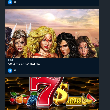
0
EGT
50 Amazons’ Battle
0