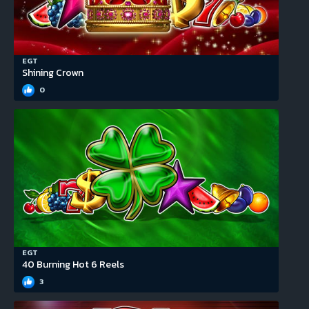
EGT
Shining Crown
0
EGT
40 Burning Hot 6 Reels
3