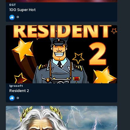
EGT
100 Super Hot
0
Igrosoft
Resident 2
0