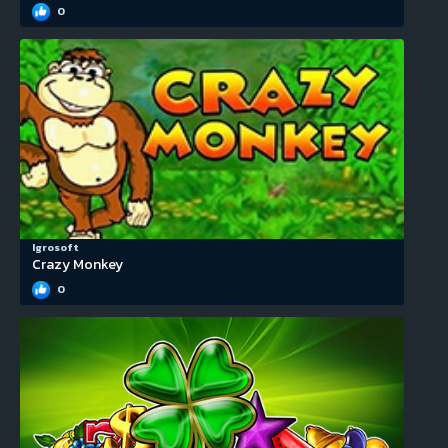
0
Igrosoft
Crazy Monkey
0