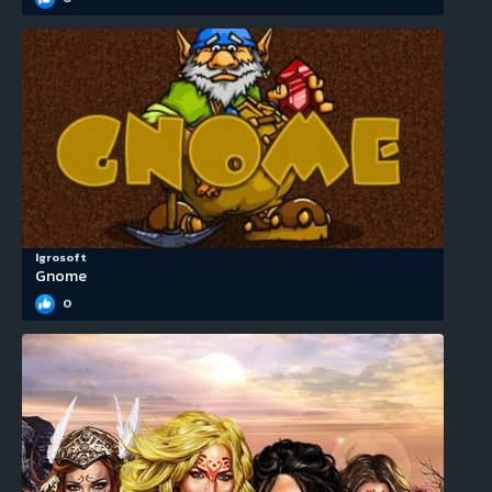
Igrosoft
Gnome
0