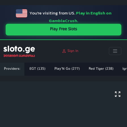
ï»¿
You're visiting from US.
Play in English on
GambleCrush.
Play Free Slots
Sign In
Providers:
EGT (135)
Play'N Go (277)
Red Tiger (238)
Igr