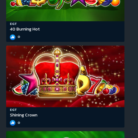
EGT
40 Burning Hot
0
EGT
Shining Crown
0