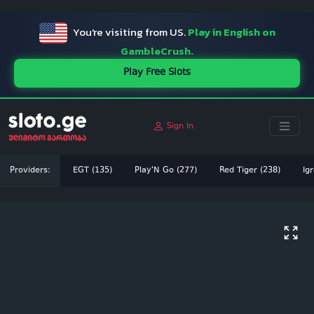
ï»¿
You're visiting from US.
Play in English on
GambleCrush.
Play Free Slots
Sign In
Providers:
EGT (135)
Play'N Go (277)
Red Tiger (238)
Igr