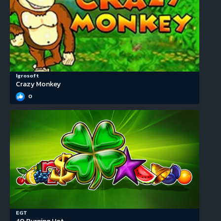
Igrosoft
Crazy Monkey
0
EGT