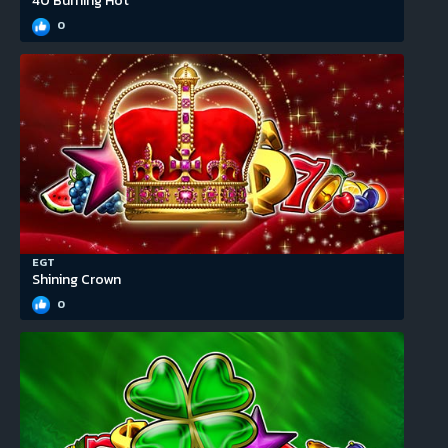
40 Burning Hot
0
EGT
Shining Crown
0