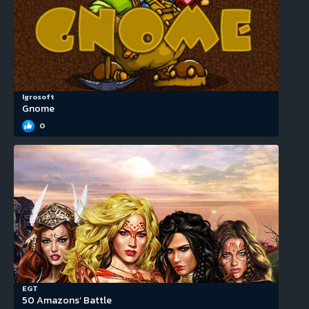
Igrosoft
Gnome
0
EGT
50 Amazons’ Battle