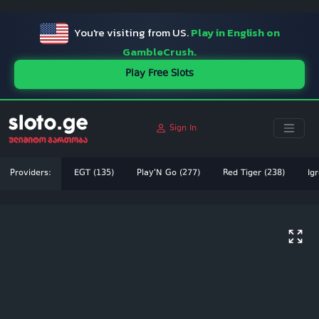
ï»¿
You're visiting from US.
Play in English on
GambleCrush.
Play Free Slots
Sign In
Providers:
EGT (135)
Play'N Go (277)
Red Tiger (238)
Igr