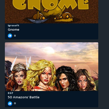
Igrosoft
Gnome
0
EGT
50 Amazons’ Battle
0