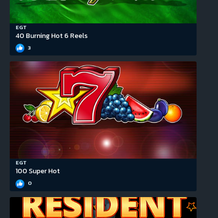
EGT
40 Burning Hot 6 Reels
3
EGT
100 Super Hot
0