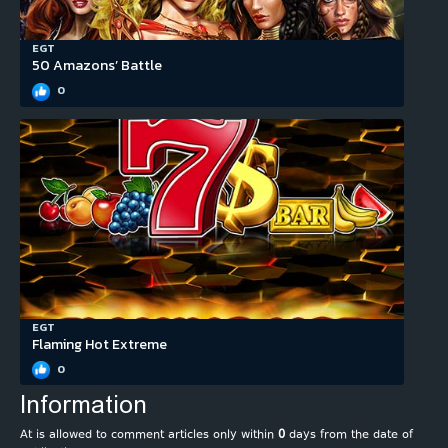
EGT
50 Amazons’ Battle
0
EGT
Flaming Hot Extreme
0
Information
At is allowed to comment articles only within
0
days from the date of