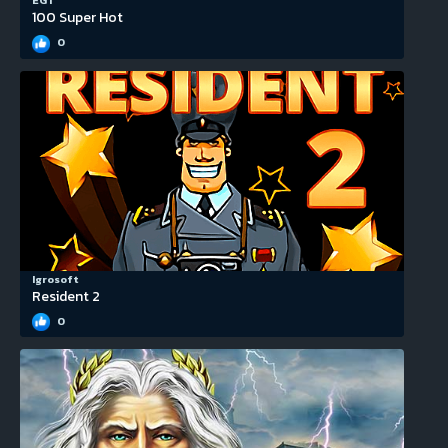
EGT
100 Super Hot
0
Igrosoft
Resident 2
0