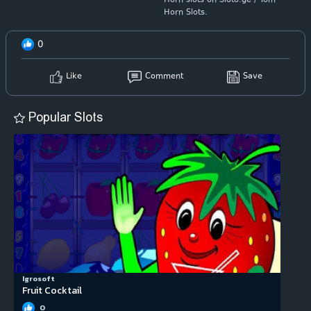
Horn slots on Sloto.ge / Tom
Horn Slots.
0
Like
Comment
Save
Popular Slots
Igrosoft
Fruit Cocktail
0