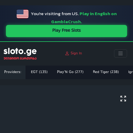
ï»¿
You're visiting from US.
Play in English on
GambleCrush.
Play Free Slots
Sign In
Providers:
EGT (135)
Play'N Go (277)
Red Tiger (238)
Igr