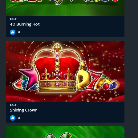
EGT
40 Burning Hot
0
EGT
Shining Crown
0