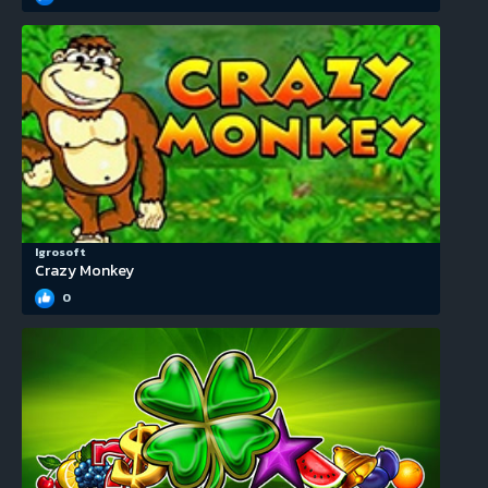
Igrosoft
Crazy Monkey
0