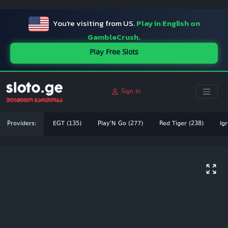
ï»¿
You're visiting from US.
Play in English on
GambleCrush.
Play Free Slots
Sign In
Providers:
EGT (135)
Play'N Go (277)
Red Tiger (238)
Igr