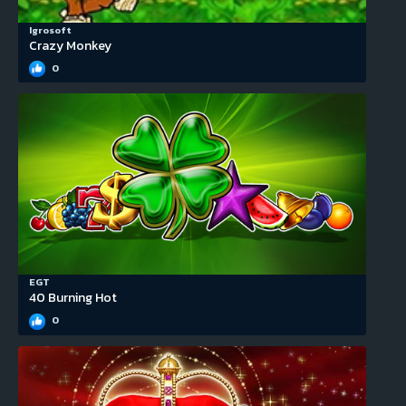
Igrosoft
Crazy Monkey
0
EGT
40 Burning Hot
0