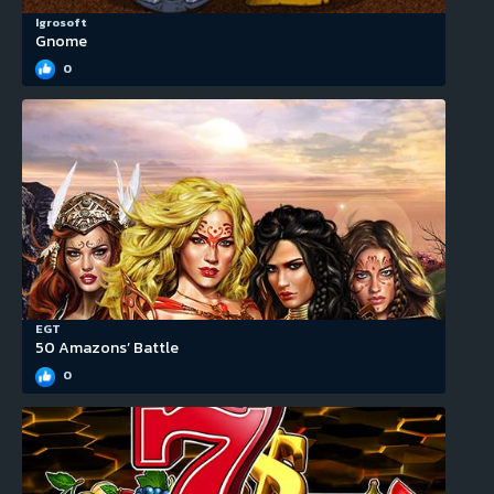
Igrosoft
Gnome
0
EGT
50 Amazons’ Battle
0