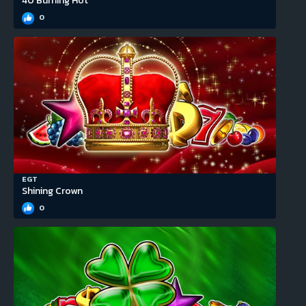
40 Burning Hot
0
EGT
Shining Crown
0