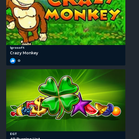
Igrosoft
Crazy Monkey
0
EGT