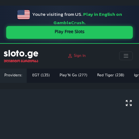
ï»¿
You're visiting from US.
Play in English on
GambleCrush.
Play Free Slots
Sign In
Providers:
EGT (135)
Play'N Go (277)
Red Tiger (238)
Igr