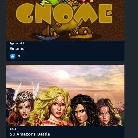
Igrosoft
Gnome
0
EGT
50 Amazons’ Battle