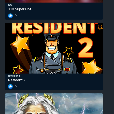
EGT
100 Super Hot
0
Igrosoft
Resident 2
0