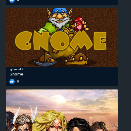
Igrosoft
Gnome
0