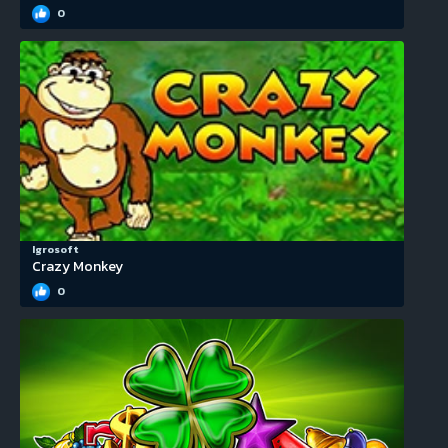
0
Igrosoft
Crazy Monkey
0