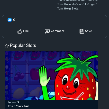
many aspects to be met. Play
Tom Horn slots on Sloto.ge /
Tom Horn Slots.
0
Like
Comment
Save
Popular Slots
Igrosoft
Fruit Cocktail