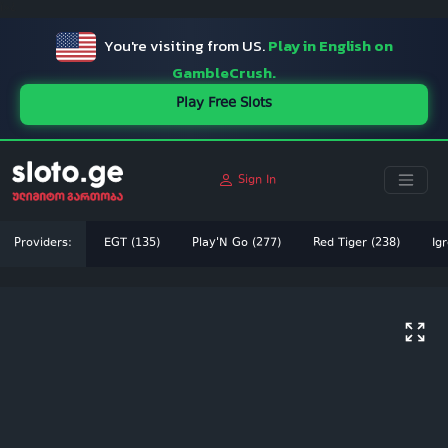
ï»¿
You're visiting from US.
Play in English on
GambleCrush.
Play Free Slots
Sign In
Providers:
EGT (135)
Play'N Go (277)
Red Tiger (238)
Igr