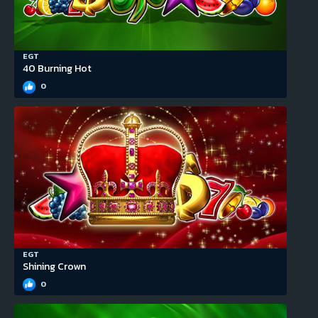
EGT
40 Burning Hot
0
EGT
Shining Crown
0