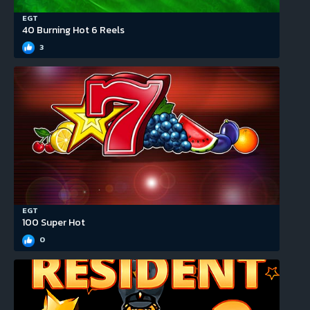
EGT
40 Burning Hot 6 Reels
3
EGT
100 Super Hot
0