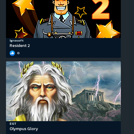
Igrosoft
Resident 2
0
EGT
Olympus Glory