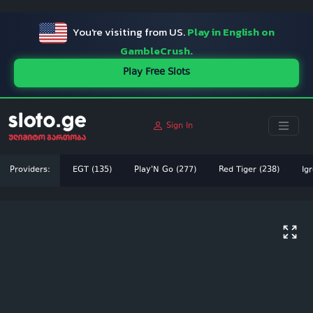
ï»¿
You're visiting from US.
Play in English on
GambleCrush.
Play Free Slots
Sign In
Providers:
EGT (135)
Play'N Go (277)
Red Tiger (238)
Igr