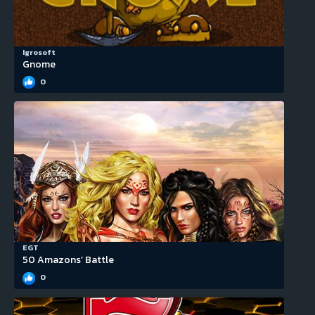
Igrosoft
Gnome
0
EGT
50 Amazons’ Battle
0