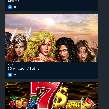
Gnome
0
EGT
50 Amazons’ Battle
0