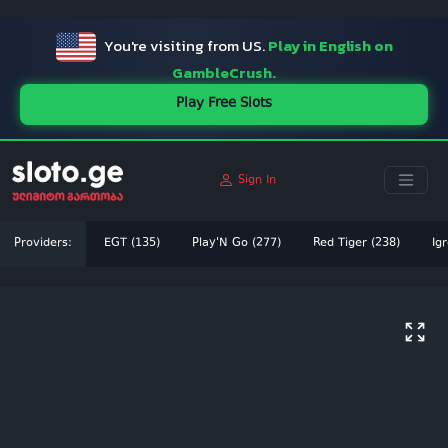
ï»¿
You're visiting from US.
Play in English on
GambleCrush.
Play Free Slots
Sign In
Providers:
EGT (135)
Play'N Go (277)
Red Tiger (238)
Igr