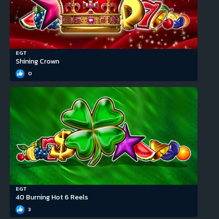
EGT
Shining Crown
0
EGT
40 Burning Hot 6 Reels
3