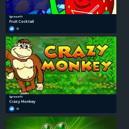
Igrosoft
Fruit Cocktail
0
Igrosoft
Crazy Monkey
0