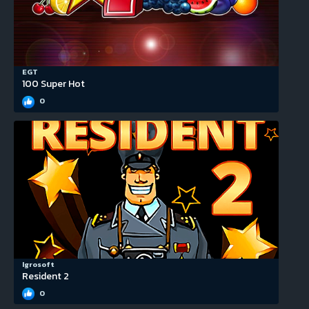
EGT
100 Super Hot
0
Igrosoft
Resident 2
0