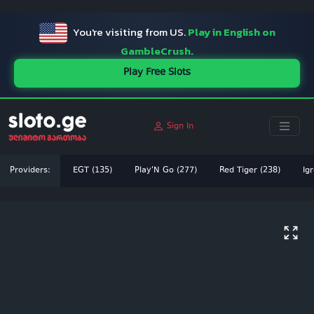
ï»¿
You're visiting from US.
Play in English on
GambleCrush.
Play Free Slots
Sign In
Providers:
EGT (135)
Play'N Go (277)
Red Tiger (238)
Igr