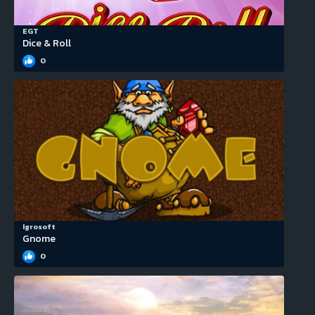
EGT
Dice & Roll
0
Igrosoft
Gnome
0