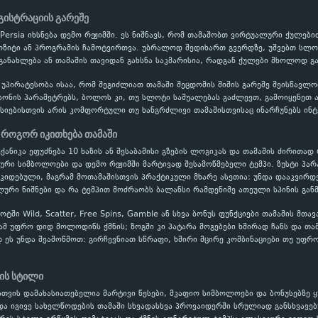
გისტრაციის გარეშე
of Persia იხსნება დემო რეჟიმში. ეს ნიშნავს, რომ თამაშობთ ვირტუალური ქულ
პოზიტი ან პროგრამის ჩამოტვირთვა. უბრალოდ შედიხართ გვერდზე, უშვებთ სლოტ
განახლება ან თამაშის თავიდან გახსნა საკმარისია, რადგან ქულები მხოლოდ გ
 უპირატესობა ისაა, რომ შეგიძლიათ თამაში შეცდომის შიშის გარეშე შეისწავ
ონის პარამეტრებს, ბოლოს კი, თუ სლოტი საშუალებას გაძლევთ, გამოიყენეთ ავტ
სიებისთვის არის კომფორტული თუ ხანგრძლივი თამაშისთვისაც ინარჩუნებს ინტ
: როგორ იკითხება თამაში
მექანიკა ეფუძნება 10 ხაზის ან შესაბამისი გზების ლოგიკას და თამაშის ძირითად 
ლური სიმბოლოები და დემო რეჟიმში მარტივად შესამოწმებელი ტემპი. ზუსტი პ
ოკიდებული, მაგრამ მოთამაშისთვის პრაქტიკული მხარე ასეთია: უნდა დააკვირდ
ური ნიშნები და რა ტემპით მოძრაობს ბალანსი რამდენიმე ათეული სპინის გან
ში Wild, Scatter, Free Spins, Gamble ან სხვა ბონუს ფუნქციები თამაშის მთა
ამ უფრო დიდ მოლოდინს ქმნის; ზოგში კი პატარა მოგებები ხშირად ჩანს და თამ
დ ეს უნდა შეამოწმოთ: გირჩევნიათ სწრაფი, ხშირი მცირე კომბინაციები თუ უფრო
ის სტილი
თვის დამახასიათებელია მარტივი წესები, მკაფიო სიმბოლოები და ბონუსებზე ყ
და იგივე სახელწოდების თამაში სხვადასხვა პროვაიდერში სრულიად განსხვავებ