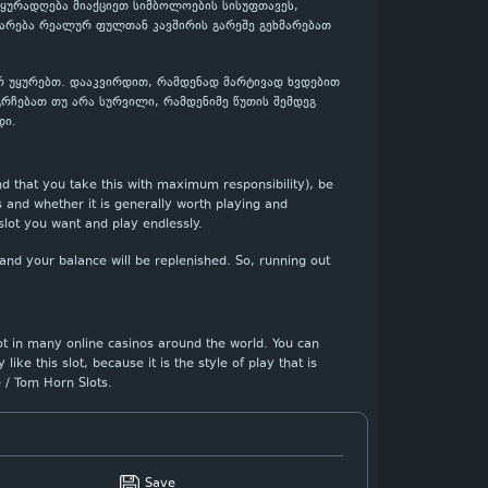
 ყურადღება მიაქციეთ სიმბოლოების სისუფთავეს,
დარება რეალურ ფულთან კავშირის გარეშე გეხმარებათ
არ უყურებთ. დააკვირდით, რამდენად მარტივად ხვდებით
გრჩებათ თუ არა სურვილი, რამდენიმე წუთის შემდეგ
დი.
d that you take this with maximum responsibility), be
 is and whether it is generally worth playing and
 slot you want and play endlessly.
 and your balance will be replenished. So, running out
lot in many online casinos around the world. You can
like this slot, because it is the style of play that is
e / Tom Horn Slots.
Save