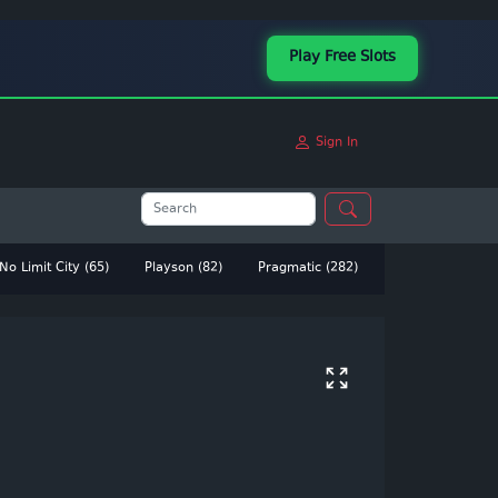
Play Free Slots
Sign In
No Limit City (65)
Playson (82)
Pragmatic (282)
Betsoft (143)