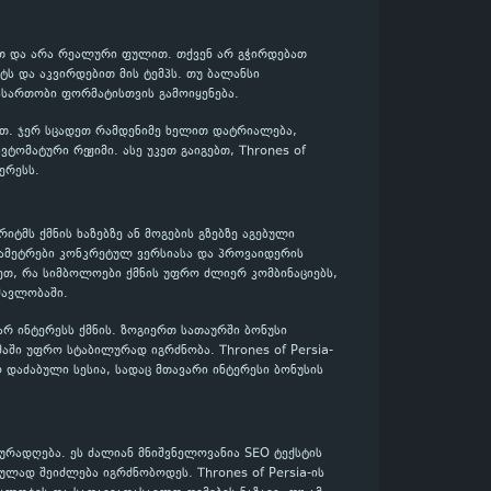
ებით და არა რეალური ფულით. თქვენ არ გჭირდებათ
ს და აკვირდებით მის ტემპს. თუ ბალანსი
ასართობი ფორმატისთვის გამოიყენება.
ლოთ. ჯერ სცადეთ რამდენიმე ხელით დატრიალება,
ომატური რეჟიმი. ასე უკეთ გაიგებთ, Thrones of
ერესს.
რიტმს ქმნის ხაზებზე ან მოგების გზებზე აგებული
არამეტრები კონკრეტულ ვერსიასა და პროვაიდერის
ეთ, რა სიმბოლოები ქმნის უფრო ძლიერ კომბინაციებს,
მავლობაში.
ვარ ინტერესს ქმნის. ზოგიერთ სათაურში ბონუსი
აში უფრო სტაბილურად იგრძნობა. Thrones of Persia-
 დაძაბული სესია, სადაც მთავარი ინტერესი ბონუსის
ურადღება. ეს ძალიან მნიშვნელოვანია SEO ტექსტის
ულად შეიძლება იგრძნობოდეს. Thrones of Persia-ის