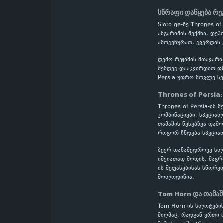
სწრაფი დაწყება რე
Sloto.ge-ზე Thrones 
ანგარიშის შექმნა, დე
ამოგეწურათ, გვერდის 
დემო რეჟიმის მთავარი
შემდეგ დააკვირდით ფს
Persia უფრო მოკლე სე
Thrones of Persia
Thrones of Persia-ის 
კომბინაციები, სპეცია
თამაშის წესებზეა დამ
როგორ ჩნდება სპეციალ
ბევრ თანამედროვე სლოტ
იშვიათად მოდის, მაგრ
ის შეფასებისას სწორე
მოლოდინია.
Tom Horn და თამაშ
Tom Horn-ის სლოტების
მიღმაც, რადგან ერთი 