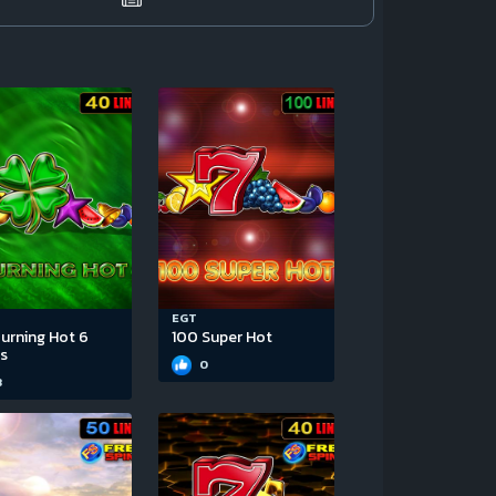
EGT
urning Hot 6
100 Super Hot
ls
0
3